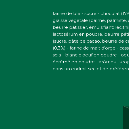
farine de blé - sucre - chocolat (17
graisse végétale (palme, palmiste, 
beurre pâtissier, émulsifiant: léci
lactosérum en poudre, beurre pâtissi
(sucre, pâte de cacao, beurre de c
(0,3%) - farine de malt d’orge - cas
soja - blanc d’oeuf en poudre - oe
écrémé en poudre - arômes - sirop d
dans un endroit sec et de préférenc