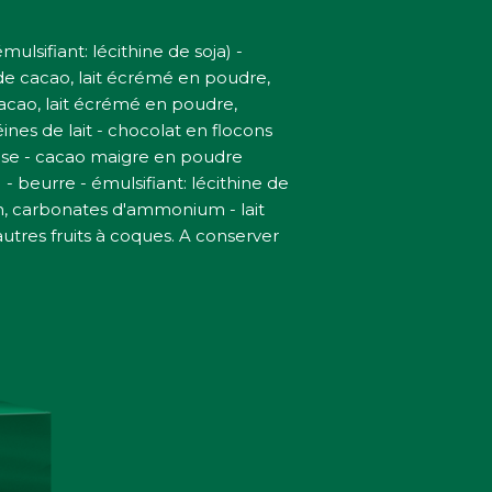
ulsifiant: lécithine de soja) -
 de cacao, lait écrémé en poudre,
 cacao, lait écrémé en poudre,
ines de lait - chocolat en flocons
trose - cacao maigre en poudre
- beurre - émulsifiant: lécithine de
um, carbonates d'ammonium - lait
utres fruits à coques. A conserver