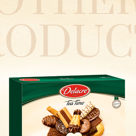
OTHE
RODUC
Délichoc
Nordica
Matadi
Cœur Blanc