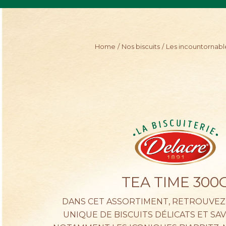
Skip
to
main
content
Home
Nos biscuits
Les incountornabl
TEA TIME 300
DANS CET ASSORTIMENT, RETROUVEZ
UNIQUE DE BISCUITS DÉLICATS ET SA