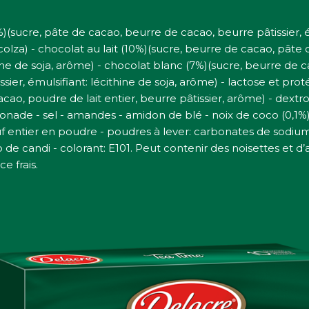
%)(sucre, pâte de cacao, beurre de cacao, beurre pâtissier, ém
colza) - chocolat au lait (10%)(sucre, beurre de cacao, pâte
thine de soja, arôme) - chocolat blanc (7%)(sucre, beurre de
er, émulsifiant: lécithine de soja, arôme) - lactose et proté
acao, poudre de lait entier, beurre pâtissier, arôme) - dex
sonade - sel - amandes - amidon de blé - noix de coco (0,1%) 
uf entier en poudre - poudres à lever: carbonates de sodi
e candi - colorant: E101. Peut contenir des noisettes et d’a
e frais.