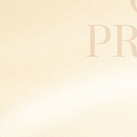
P
Obsession
Maltao