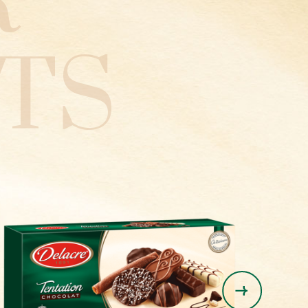
R
TS
Marquisette
Biarritz