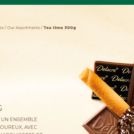
es
Our Assortments
Tea time 300g
G
 UN ENSEMBLE
VOUREUX, AVEC