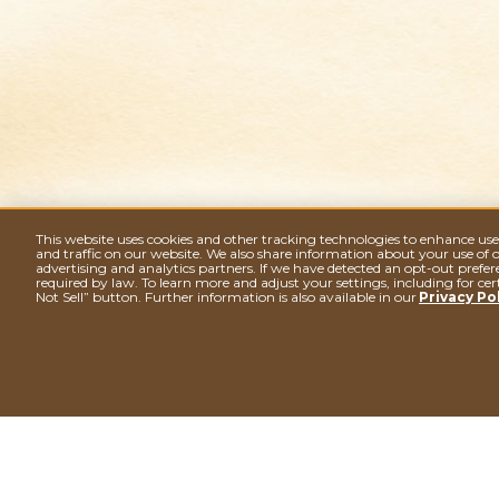
Délichoc
This website uses cookies and other tracking technologies to enhance us
and traffic on our website. We also share information about your use of o
advertising and analytics partners. If we have detected an opt-out prefere
required by law. To learn more and adjust your settings, including for cer
Not Sell” button. Further information is also available in our
Privacy Po
Ferrero