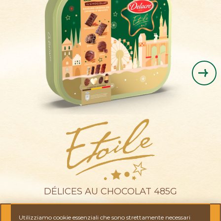
Cigarettes Russes
Biarritz
Nordica
Marquisette
Etoile Fondante
Etoile Noir Intense
DÉLICES AU CHOCOLAT​ 485G
Utilizziamo cookie essenziali che sono strettamente necessari