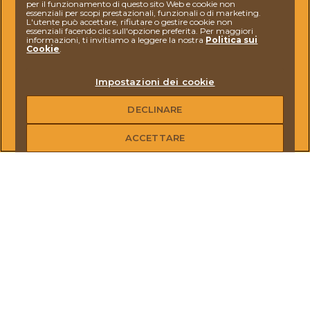
per il funzionamento di questo sito Web e cookie non
essenziali per scopi prestazionali, funzionali o di marketing.
L'utente può accettare, rifiutare o gestire cookie non
essenziali facendo clic sull'opzione preferita. Per maggiori
informazioni, ti invitiamo a leggere la nostra
Politica sui
Cookie
.
Ferrero
Impostazioni dei cookie
DECLINARE
SCOPRIRE DELACRE
I NOSTRI BISCOTTI
ACCETTARE
NOTIZIE
CONTATTI
UNISCITI A NOI
DOMANDE? NON ESITATE A
CONTATTARCI
UTILIZZO DEI COOKIE
TERMINI