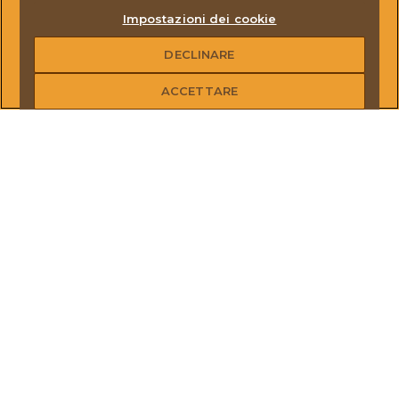
Impostazioni dei cookie
DECLINARE
ACCETTARE
NOTIZI
SCOPRI LE ULTIME NOVITÀ, I LANCI E GLI EVENTI
NELLA NOSTRA SEZIONE NOTIZIE E MEDIA.