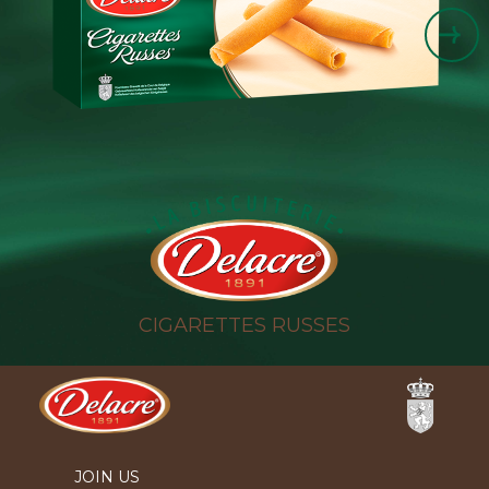
C
CIGARETTES RUSSES
Ferrero
JOIN US