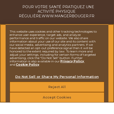
POUR VOTRE SANTÉ PRATIQUEZ UNE
ACTIVITÉ PHYSIQUE
RÉGULIÈRE.WWW.MANGERBOUGER.FR
This website uses cookies and other tracking technologies to
enhance user experience, target ads, and analyze
performance and traffic on our website. We also share
DES QUESTIONS ? N'HÉSITEZ PAS À NOUS
information about your use of our site and its content with
CONTACTER
our social media, advertising and analytics partners. If we
have detected an opt-out preference signal then it will be
honored to the extent required by law. To learn more and
adjust your settings, including for certain forms of targeted
POLITIQUE DE COOKIES
advertising, click the “Do Not Sell” button. Further
information is also available in our
Privacy Policy
and
Cookie Policy
.
MENTIONS LÉGALES
NOTICE SUR LA PROTECTION DES DONNÉES
Do Not Sell or Share My Personal Information
ACCESSIBILITÉ : NON CONFORME (47%)
Reject All
CODE DE CONDUITE
Accept Cookies