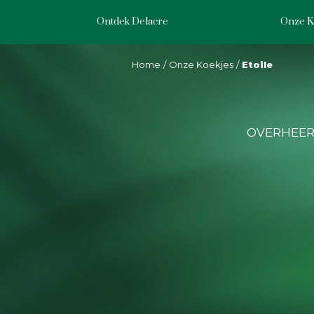
Skip
to
Ontdek Delacre
Onze K
main
content
Home
Onze Koekjes
Etoile
OVERHEERL