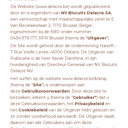
De Website (
www.delacre.be
) wordt gepubliceerd
ACTUALITEIT
door en is eigendom van
NV Biscuits Delacre SA
,
een vennootschap met maatschappelijke zetel te E.
Van Becelaerelaan 2, 1170 Brussel, België,
ingeschreven bij de KBO onder nummer
0434.979.177, RPR Brussel (hierna de "
Uitgever
").
De Site wordt gehost door de onderneming Haisoft -
CONTACTEER ONS
7 Rue Vieille Levée, 45100 Orléans. De Uitgever van
Publicatie is de heer Xavier Danthine, in zijn
hoedanigheid van Directeur-Generaal van NV Biscuits
Delacre NV.
Het surfen op de website
www.delacre.be&nbsp
;
(hierna de "
Site
") is onderworpen aan
deze
Gebruiksvoorwaarden
. Door deze site te
bezoeken, erkent u (hierna de "
Gebruiker"
) dat u
deze Gebruiksvoorwaarden, het
Privacybeleid
en
het
Cookiebeleid
van de Uitgever hebt gelezen en
ze zonder voorbehoud aanvaardt. De Uitgever raadt
daarom aan alle Gebruikers aan om deze