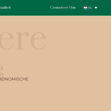
ualiteit
Contacteer Ons
NL
ere
s
TRONOMISCHE