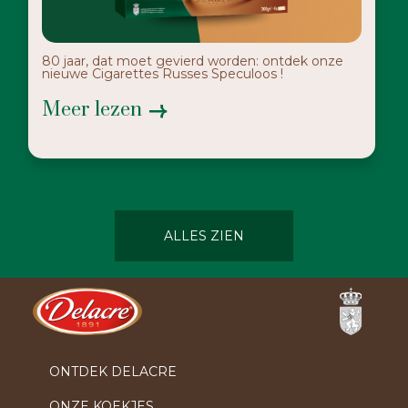
80 jaar, dat moet gevierd worden: ontdek onze
nieuwe Cigarettes Russes Speculoos !
Meer lezen
ALLES ZIEN
Ferrero
ONTDEK DELACRE
ONZE KOEKJES