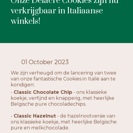
Onze Delacre Cookies zijn nu
verkrijgbaar in Italiaanse
ACTUALITEIT
winkels!
CONTACTEER ONS
01 October 2023
We zijn verheugd om de lancering van twee
van onze fantastische Cookies in Italië aan te
kondigen:
-
Classic Chocolate Chip
- ons klassieke
koekje, verfijnd en knapperig, met heerlijke
Belgische pure chocoladechips.
-
Classic Hazelnut
- de hazelnootversie van
ons klassieke koekje, met heerlijke Belgische
pure en melkchocolade.