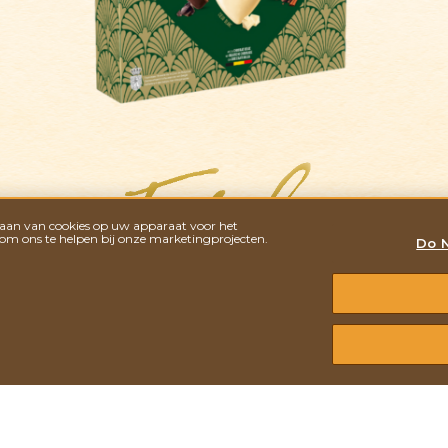
Cannelle Délice
Carameli
slaan van cookies op uw apparaat voor het
 om ons te helpen bij onze marketingprojecten.
Do N
CŒURS AU CHOCOLAT
230G