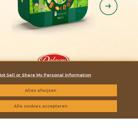
Dôme Coco
ot Sell or Share My Personal Information
FESTIVE TEA TIME 1KG
Alles afwijzen
Alle cookies accepteren