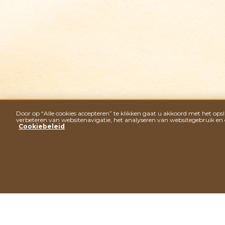
Bélize
Door op “Alle cookies accepteren” te klikken gaat u akkoord met het op
verbeteren van websitenavigatie, het analyseren van websitegebruik en
Cookiebeleid
Levant