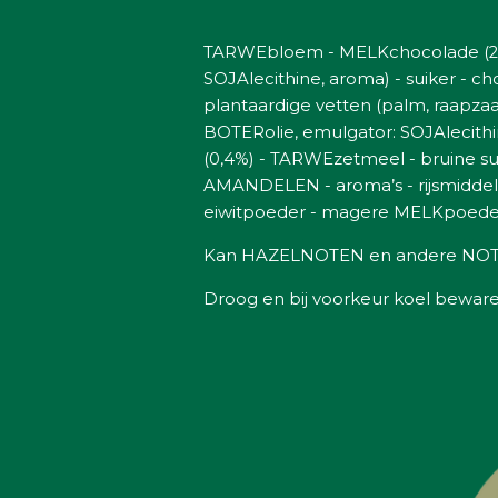
TARWEbloem - MELKchocolade (25%
SOJAlecithine, aroma) - suiker - c
plantaardige vetten (palm, raapza
BOTERolie, emulgator: SOJAlecith
(0,4%) - TARWEzetmeel - bruine su
AMANDELEN - aroma’s - rijsmiddel
eiwitpoeder - magere MELKpoeder
Kan HAZELNOTEN en andere NOT
Droog en bij voorkeur koel beware