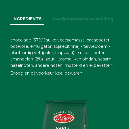
INGREDIENTS
Voedingswaardevermelding
chocolade (37%)( suiker, cacaomassa, cacaoboter,
boterolie, emulgator: sojalecithine) - tarwebloem -
plantaardig vet (palm, raapzaad) - suiker - boter -
amandelen (2%)- zout - aroma. Kan pinda’s, sesam,
hazelnoten, andere noten, mosterd en ei bevatten.
Droog en bij voorkeur koel bewaren.