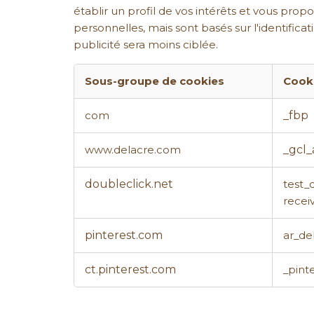
établir un profil de vos intérêts et vous pro
personnelles, mais sont basés sur l'identifica
publicité sera moins ciblée.
Sous-groupe de cookies
Cook
Cookies
_fbp
com
pour
une
publicité
_gcl
www.delacre.com
ciblée
doubleclick.net
test_
recei
pinterest.com
ar_d
ct.pinterest.com
_pint