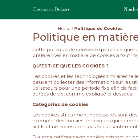
Skip
to
Découvrir Delacre
Nos bis
main
content
Home
Politique de Cookies
Politique en matièr
Cette politique de cookies explique ce que so
préférences en matière de cookies à tout mo
QU’EST-CE QUE LES COOKIES ?
Les cookies et les technologies similaires tel
peuvent collecter des informations sur les uti
utilisateurs pour une période fixe afin de fac
durées de vie, comme expliqué ci-dessous.
Catégories de cookies
Les cookies strictement nécessaires sont des
exemple, des cookies techniques qui permette
actifs et ne nécessitent pas le consentement 
D’autres catégories de cookies existent et inc