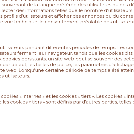
e souvenant de la langue préférée des utilisateurs ou des d
lecter des informations telles que le nombre d’utilisateurs o
des profils d’utilisateurs et afficher des annonces ou du co
de vue technique, le consentement préalable des utilisate
utilisateurs pendant différentes périodes de temps. Les cook
eurs ferment leur navigateur, tandis que les cookies dits « 
ux cookies persistants, un site web peut se souvenir des acti
 défaut, les tailles de police, les paramètres d’affichage s
e site web. Lorsqu’une certaine période de temps a été attein
utilisateurs.
 cookies « internes » et les cookies « tiers ». Les cookies « in
es cookies « tiers » sont définis par d’autres parties, telle