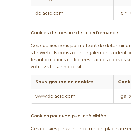
Cookies
_pin
delacre.com
de
fonctionnalité
Cookies de mesure de la performance
Ces cookies nous permettent de déterminer le
site Web. Ils nous aident également à identifi
les informations collectées par ces cookies 
votre visite sur notre site.
Sous-groupe de cookies
Cook
Cookies
_ga_
www.delacre.com
de
mesure
de
la
Cookies pour une publicité ciblée
performance
Ces cookies peuvent être mis en place au sein