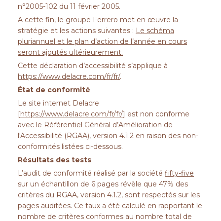
n°2005-102 du 11 février 2005.
A cette fin, le groupe Ferrero met en œuvre la
ACTUALITÉS
stratégie et les actions suivantes :
Le schéma
pluriannuel et le plan d’action de l’année en cours
seront ajoutés ultérieurement.
Cette déclaration d’accessibilité s’applique à
https://www.delacre.com/fr/fr/
.
CONTACTEZ-NOUS
État de conformité
Le site internet Delacre
[
https://www.delacre.com/fr/fr/
]
est non conforme
avec le Référentiel Général d’Amélioration de
l'Accessibilité (RGAA), version 4.1.2 en raison des non-
conformités listées ci-dessous.
Résultats des tests
L’audit de conformité réalisé par la société
fifty-five
sur un échantillon de 6 pages révèle que 47% des
critères du RGAA,
version 4.1.2
, sont respectés sur les
pages auditées. Ce taux a été calculé en rapportant le
nombre de critères conformes au nombre total de