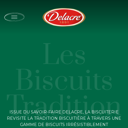
Skip
to
main
content
Ferrero
Home
La Biscuiterie
Les
DÉCOUVRIR
Biscuits
DELACRE
Tradition
NOS BISCUITS
ISSUE DU SAVOIR-FAIRE DELACRE, LA BISCUITERIE
REVISITE LA TRADITION BISCUITIÈRE À TRAVERS UNE
GAMME DE BISCUITS IRRÉSISTIBLEMENT