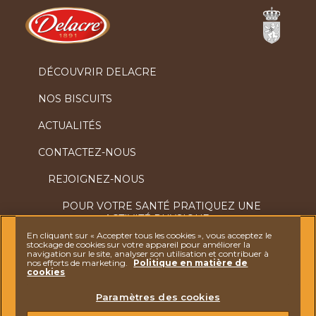
Ferrero
DÉCOUVRIR DELACRE
NOS BISCUITS
ACTUALITÉS
CONTACTEZ-NOUS
REJOIGNEZ-NOUS
POUR VOTRE SANTÉ PRATIQUEZ UNE
ACTIVITÉ PHYSIQUE
RÉGULIÈRE.WWW.MANGERBOUGER.FR
En cliquant sur « Accepter tous les cookies », vous acceptez le
stockage de cookies sur votre appareil pour améliorer la
navigation sur le site, analyser son utilisation et contribuer à
nos efforts de marketing.
Politique en matière de
cookies
DES QUESTIONS ? N'HÉSITEZ PAS À NOUS
Paramètres des cookies
CONTACTER