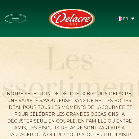
Skip
to
main
content
Ferrero
Home
Les Incontournables
FR
Les
DÉCOUVRIR
ssortimen
DELACRE
NOTRE SÉLECTION DE DÉLICIEUX BISCUITS DELACRE,
UNE VARIÉTÉ SAVOUREUSE DANS DE BELLES BOÎTES.
IDÉAL POUR TOUS LES MOMENTS DE LA JOURNÉE ET
POUR CÉLÉBRER LES GRANDES OCCASIONS ! A
NOS BISCUITS
DÉGUSTER SEUL, EN COUPLE, EN FAMILLE OU ENTRE
AMIS, LES BISCUITS DELACRE SONT PARFAITS À
PARTAGER OU À OFFRIR POUR AJOUTER DU PLAISIR