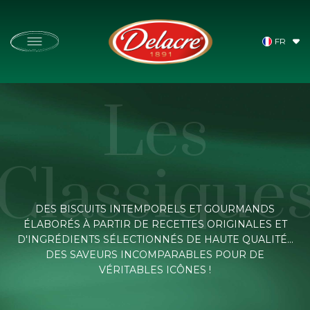
Skip
to
main
content
Ferrero
Home
Les Incontournables
FR
Les
DÉCOUVRIR
Classique
DELACRE
DES BISCUITS INTEMPORELS ET GOURMANDS
ÉLABORÉS À PARTIR DE RECETTES ORIGINALES ET
D'INGRÉDIENTS SÉLECTIONNÉS DE HAUTE QUALITÉ...
DES SAVEURS INCOMPARABLES POUR DE
NOS BISCUITS
VÉRITABLES ICÔNES !