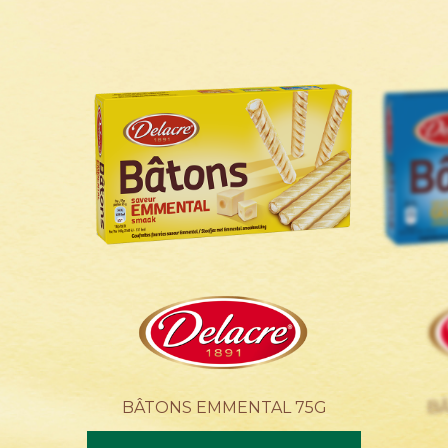
ACTUALITÉS
CONTACTEZ-NOUS
BÂTONS EMMENTAL 75G
B