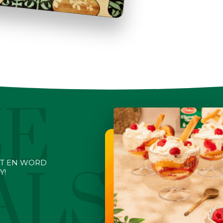
ZE
ET EN WORD
ALS
Y!