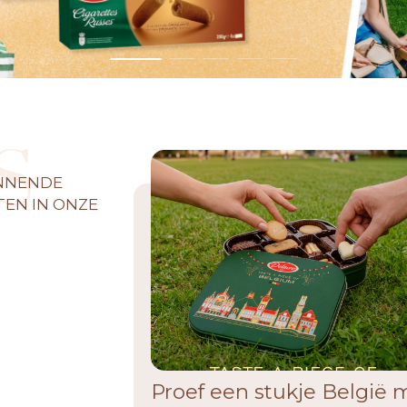
S
ANNENDE
EN IN ONZE
Proef een stukje België 