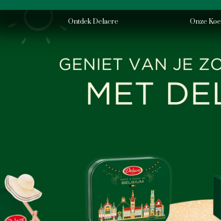
Skip
to
Ontdek Delacre
Onze Koe
main
content