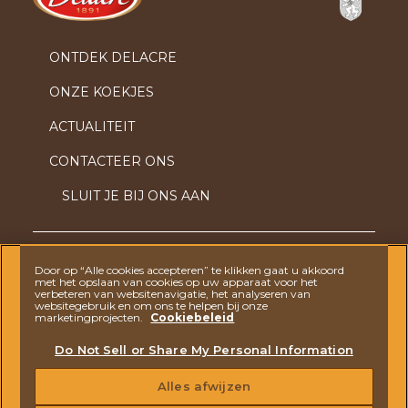
ONTDEK DELACRE
ONZE KOEKJES
ACTUALITEIT
CONTACTEER ONS
SLUIT JE BIJ ONS AAN
Door op “Alle cookies accepteren” te klikken gaat u akkoord
VRAGEN? AARZEL DAN NIET OM
CONTACT MET
met het opslaan van cookies op uw apparaat voor het
ONS
OP TE NEMEN
verbeteren van websitenavigatie, het analyseren van
websitegebruik en om ons te helpen bij onze
marketingprojecten.
Cookiebeleid
PRIVACY
VOORWAARDEN
Do Not Sell or Share My Personal Information
COOKIE POLICY
GEDRAGSCODE
Alles afwijzen