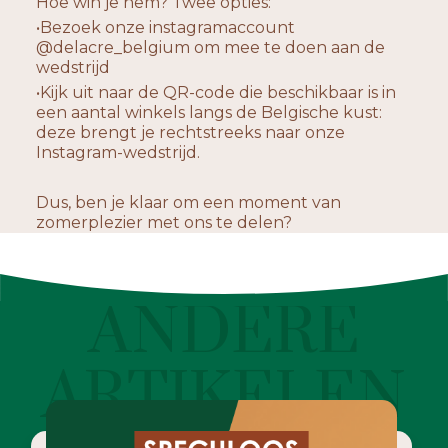
Hoe win je hem? Twee opties:
•Bezoek onze instagramaccount
@delacre_belgium om mee te doen aan de
wedstrijd
•Kijk uit naar de QR-code die beschikbaar is in
een aantal winkels langs de Belgische kust:
deze brengt je rechtstreeks naar onze
Instagram-wedstrijd.
Dus, ben je klaar om een moment van
zomerplezier met ons te delen?
ANDERE
ARTIKELEN