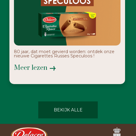
80 jaar, dat moet gevierd worden: ontdek onze
nieuwe Cigarettes Russes Speculoos !
Meer lezen
BEKIJK ALLE
Ferrero