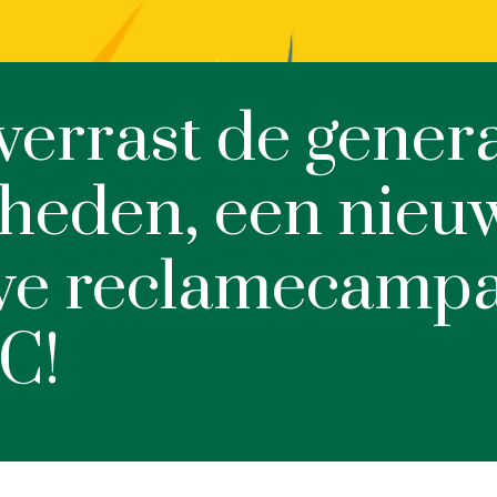
verrast de gener
heden, een nieu
we reclamecampag
C!