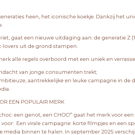
 generaties heen, het iconische koekje. Dankzij het u
e.
riet, gaat een nieuwe uitdaging aan: de generatie Z (
c-lovers uit de grond stampen.
 merk alle regels overboord met een uniek en verras
andacht van jonge consumenten trekt;
mbitieuze, aantrekkelijke en leuke campagne in de d
edia.
OOR EEN POPULAIR MERK
hoc: een genot, een CHOC!” gaat het merk voor een v
voor: Een virale campagne: korte filmpjes en een spe
le media binnen te halen. In september 2025 verschij