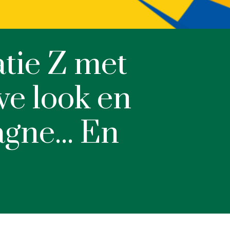
atie Z met
we look en
ne... En