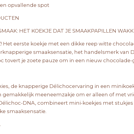
een opvallende spot
DUCTEN
SMAAK: HET KOEKJE DAT JE SMAAKPAPILLEN WAK
! Het eerste koekje met een dikke reep witte chocol
knapperige smaaksensatie, het handelsmerk van Déli
c tovert je zoete pauze om in een nieuw chocolade-
kies, de knapperige Délichocervaring in een minikoek
een gemakkelijk meeneemzakje om er alleen of met vr
 Délichoc-DNA, combineert mini-koekjes met stukjes
ke smaaksensatie.
L