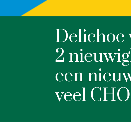
Delichoc 
2 nieuwig
een nieu
veel CHO