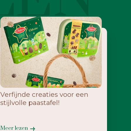
Verfijnde creaties voor een
stijlvolle paastafel!
Meer lezen