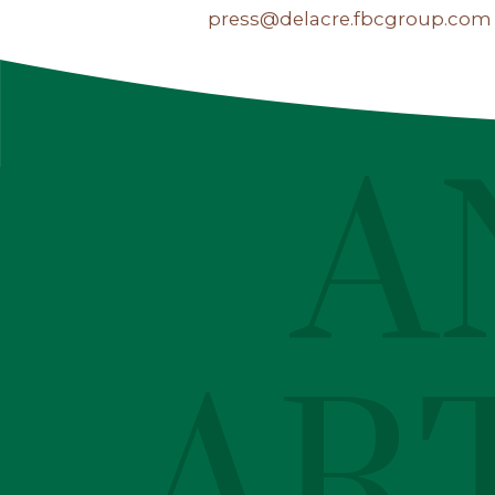
press@delacre.fbcgroup.com
0032 476 80 43 10
A
AR