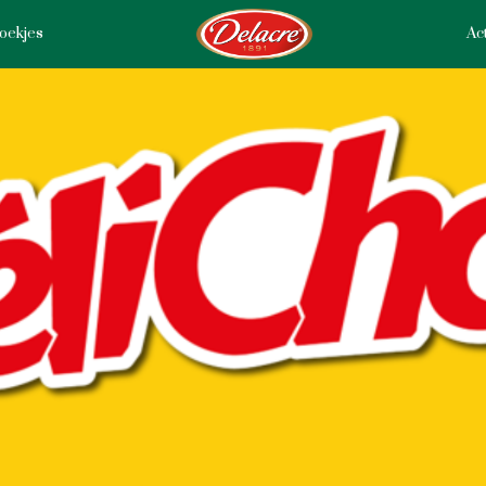
oekjes
Act