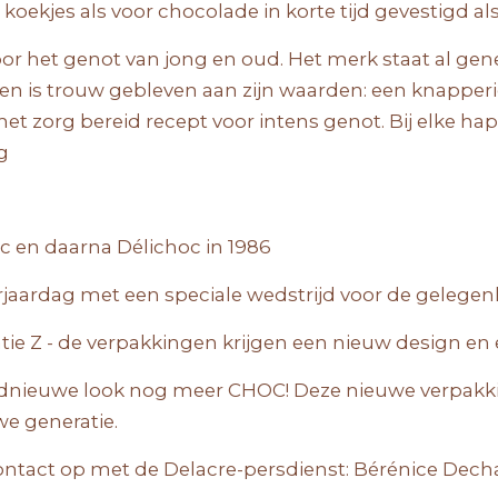
 koekjes als voor chocolade in korte tijd gevestigd al
voor het genot van jong en oud. Het merk staat al ge
n is trouw gebleven aan zijn waarden: een knapperig
 zorg bereid recept voor intens genot. Bij elke hap 
g
c en daarna Délichoc in 1986
verjaardag met een speciale wedstrijd voor de gelegen
tie Z - de verpakkingen krijgen een nieuw design en 
ednieuwe look nog meer CHOC! Deze nieuwe verpakkin
we generatie.
ntact op met de Delacre-persdienst: Bérénice Dec