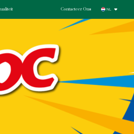
ualiteit
Contacteer Ons
NL