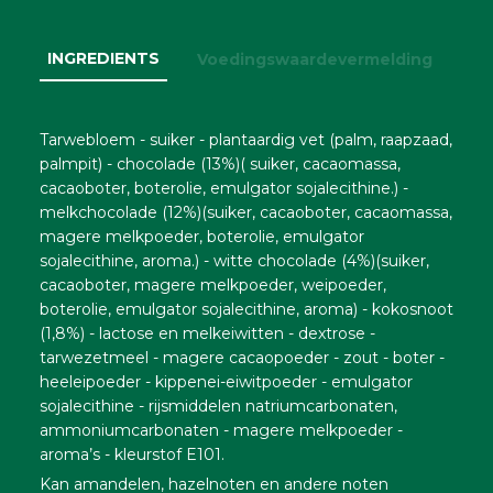
INGREDIENTS
Voedingswaardevermelding
Tarwebloem - suiker - plantaardig vet (palm, raapzaad,
palmpit) - chocolade (13%)( suiker, cacaomassa,
cacaoboter, boterolie, emulgator sojalecithine.) -
melkchocolade (12%)(suiker, cacaoboter, cacaomassa,
magere melkpoeder, boterolie, emulgator
sojalecithine, aroma.) - witte chocolade (4%)(suiker,
cacaoboter, magere melkpoeder, weipoeder,
boterolie, emulgator sojalecithine, aroma) - kokosnoot
(1,8%) - lactose en melkeiwitten - dextrose -
tarwezetmeel - magere cacaopoeder - zout - boter -
heeleipoeder - kippenei-eiwitpoeder - emulgator
sojalecithine - rijsmiddelen natriumcarbonaten,
ammoniumcarbonaten - magere melkpoeder -
aroma’s - kleurstof E101.
Kan amandelen, hazelnoten en andere noten