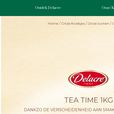
Skip
to
Ontdek Delacre
Onze K
main
content
Home
Onze Koekjes
Onze Iconen
TEA TIME 1KG
DANKZIJ DE VERSCHEIDENHEID AAN SMA