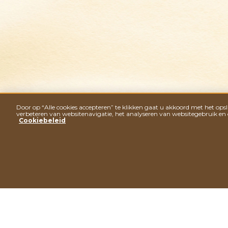
Nordica
Door op “Alle cookies accepteren” te klikken gaat u akkoord met het op
verbeteren van websitenavigatie, het analyseren van websitegebruik en
Délichoc
Cookiebeleid
Ferrero
ONTDEK DEL