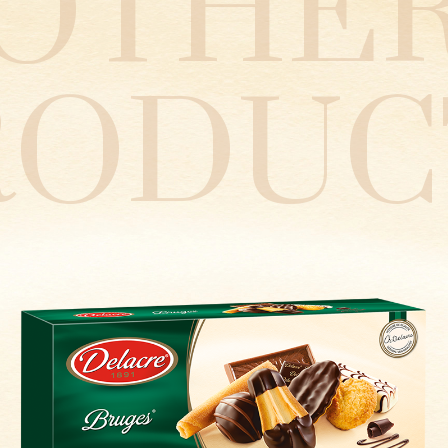
OTHE
RODUC
Cigarettes Russes
Dôme Truffé
Brazil
Bélize