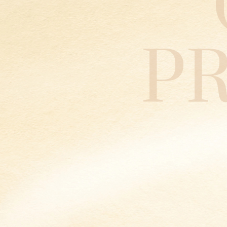
P
Marquisette
Matadi