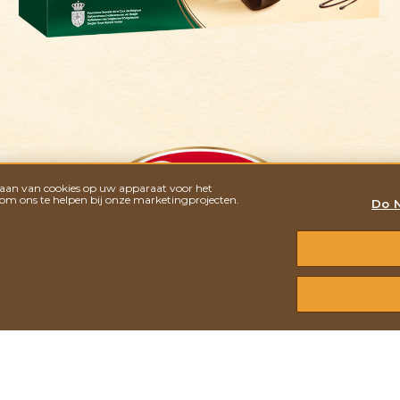
Caracas
Cœur Blanc
slaan van cookies op uw apparaat voor het
 om ons te helpen bij onze marketingprojecten.
Do N
Biarritz
Suprême
BRUGES 200G
ACRE
ONZE KOEKJES
ACTUALITEIT
CONTACTEER ONS