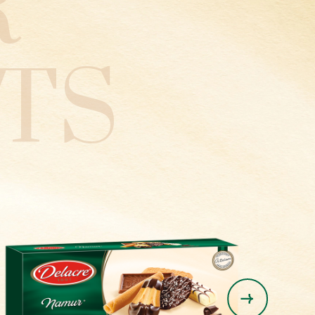
R
TS
Maltao
Obsession