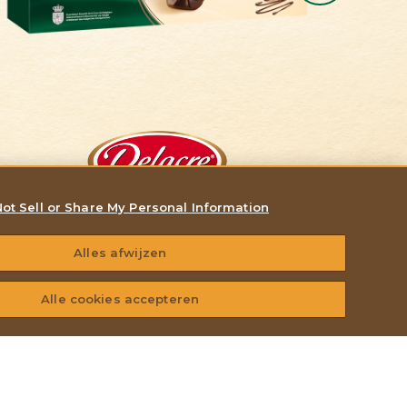
Tango
ot Sell or Share My Personal Information
NAMUR 200G
Alles afwijzen
Alle cookies accepteren
SLUIT JE BIJ ONS AAN