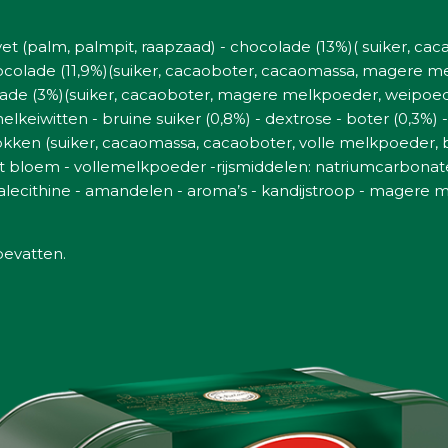
vet (palm, palmpit, raapzaad) - chocolade (13%)( suiker, ca
hocolade (11,9%)(suiker, cacaoboter, cacaomassa, magere m
olade (3%)(suiker, cacaoboter, magere melkpoeder, weipoed
melkeiwitten - bruine suiker (0,8%) - dextrose - boter (0,3%
kken (suiker, cacaomassa, cacaoboter, volle melkpoeder, b
t bloem - vollemelkpoeder -rijsmiddelen: natriumcarbon
alecithine - amandelen - aroma’s - kandijstroop - magere m
evatten.