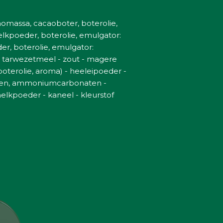
caomassa, cacaoboter, boterolie,
elkpoeder, boterolie, emulgator:
er, boterolie, emulgator:
) - tarwezetmeel - zout - magere
oterolie, aroma) - heeleipoeder -
aten, ammoniumcarbonaten -
elkpoeder - kaneel - kleurstof