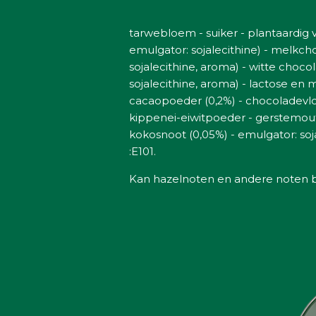
tarwebloem - suiker - plantaardig 
emulgator: sojalecithine) - melkc
sojalecithine, aroma) - witte choc
sojalecithine, aroma) - lactose en 
cacaopoeder (0,2%) - chocoladevlo
kippenei-eiwitpoeder - gerstemou
kokosnoot (0,05%) - emulgator: soj
:E101.
Kan hazelnoten en andere noten b