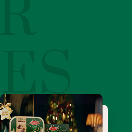
R
LES