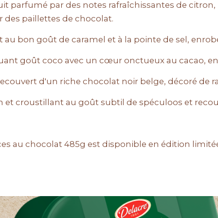
uit parfumé par des notes rafraîchissantes de citron
 des paillettes de chocolat.
it au bon goût de caramel et à la pointe de sel, enrobé
uant goût coco avec un cœur onctueux au cacao, enr
t recouvert d'un riche chocolat noir belge, décoré de
fin et croustillant au goût subtil de spéculoos et reco
ces au chocolat 485g est disponible en édition limité