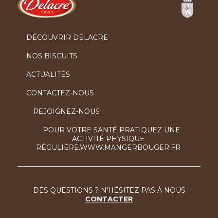
DÉCOUVRIR DELACRE
NOS BISCUITS
ACTUALITÉS
CONTACTEZ-NOUS
REJOIGNEZ-NOUS
POUR VOTRE SANTÉ PRATIQUEZ UNE
ACTIVITÉ PHYSIQUE
RÉGULIÈRE.WWW.MANGERBOUGER.FR
DES QUESTIONS ? N'HÉSITEZ PAS À NOUS
CONTACTER