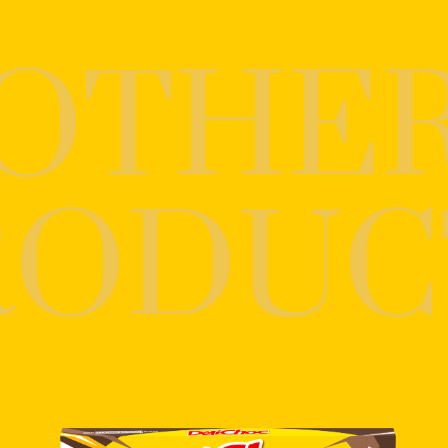
OTHE
RODUC