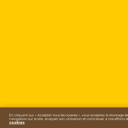
En cliquant sur « Accepter tous les cookies », vous acceptez le stockage d
navigation sur le site, analyser son utilisation et contribuer à nos efforts
cookies