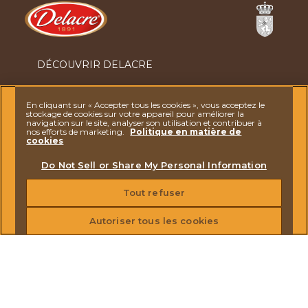
Ferrero
DÉCOUVRIR DELACRE
NOS BISCUITS
En cliquant sur « Accepter tous les cookies », vous acceptez le
stockage de cookies sur votre appareil pour améliorer la
ACTUALITÉS
navigation sur le site, analyser son utilisation et contribuer à
nos efforts de marketing.
Politique en matière de
cookies
CONTACTEZ-NOUS
Do Not Sell or Share My Personal Information
REJOIGNEZ-NOUS
Tout refuser
Autoriser tous les cookies
DES QUESTIONS ? N'HÉSITEZ PAS À
NOUS
CONTACTER
NOTICE SUR LA PROTECTION DES DONNÉES
MENTIONS LÉGALES