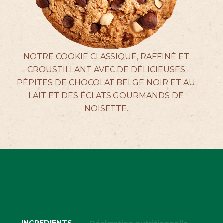
ACTUALITÉS
NOTRE COOKIE CLASSIQUE, RAFFINÉ ET
CROUSTILLANT AVEC DE DÉLICIEUSES
PÉPITES DE CHOCOLAT BELGE NOIR ET AU
CONTACTEZ-NOUS
LAIT ET DES ÉCLATS GOURMANDS DE
NOISETTE.
INGREDIENTS
Déclaration nutritionnelle