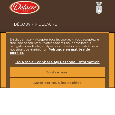
Ferrero
DÉCOUVRIR DELACRE
NOS BISCUITS
En cliquant sur « Accepter tous les cookies », vous acceptez le
stockage de cookies sur votre appareil pour améliorer la
ACTUALITÉS
navigation sur le site, analyser son utilisation et contribuer à
nos efforts de marketing.
Politique en matière de
cookies
CONTACTEZ-NOUS
Do Not Sell or Share My Personal Information
REJOIGNEZ-NOUS
Tout refuser
Autoriser tous les cookies
DES QUESTIONS ? N'HÉSITEZ PAS À
NOUS
CONTACTER
NOTICE SUR LA PROTECTION DES DONNÉES
MENTIONS LÉGALES