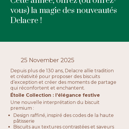
Cette année, offrez (ou offrez-
vous) la magie des nouveautés
ACTUALITÉS
Delacre !
CONTACTEZ-NOUS
25 November 2025
Depuis plus de 130 ans, Delacre allie tradition
et créativité pour proposer des biscuits
d’exception et créer des moments de partage
qui réconfortent et enchantent.
Étoile Collection : l’élégance festive
Une nouvelle interprétation du biscuit
premium :
Design raffiné, inspiré des codes de la haute
pâtisserie
Biscuits aux textures contrastées et saveurs