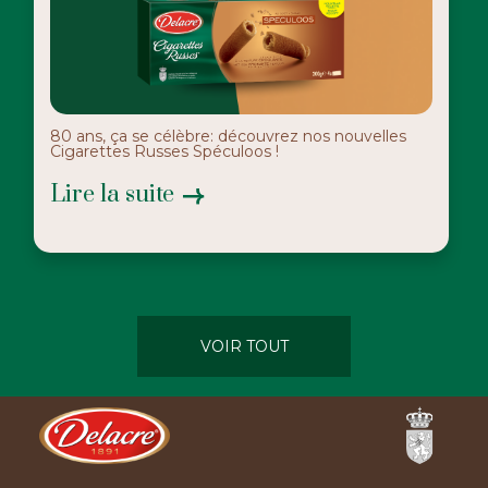
80 ans, ça se célèbre: découvrez nos nouvelles
Cigarettes Russes Spéculoos !
Lire la suite
VOIR TOUT
Ferrero