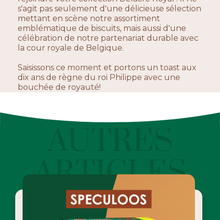
s'agit pas seulement d'une délicieuse sélection
mettant en scène notre assortiment
emblématique de biscuits, mais aussi d'une
célébration de notre partenariat durable avec
la cour royale de Belgique.
Saisissons ce moment et portons un toast aux
dix ans de règne du roi Philippe avec une
bouchée de royauté!
AUTRES
ARTICLES