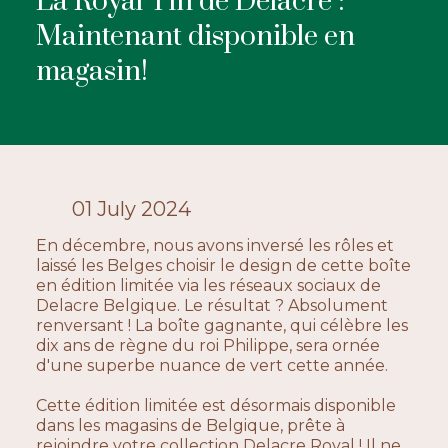
La Royal Tin de Delacre :
Maintenant disponible en
ACTUALITÉS
magasin!
CONTACTEZ-NOUS
01 July 2024
En décembre, nous avons inversé les rôles et
laissé les Belges choisir le design de cette boîte
en édition limitée via les réseaux sociaux de
Delacre Belgique. Le résultat ? Absolument
renversant ! La boîte gagnante, qui célèbre les
dix ans de règne du roi Philippe, sera ornée
d'une superbe nuance de vert cette année.
Cette édition limitée est désormais disponible
dans les magasins de Belgique, prête à
rejoindre votre collection Delacre Royal ! Il ne