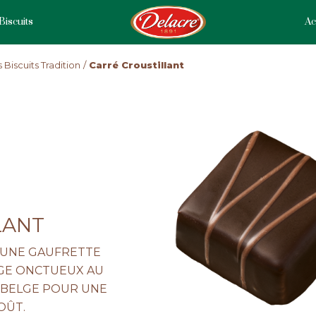
Biscuits
Ac
 Biscuits Tradition
Carré Croustillant
LANT
 UNE GAUFRETTE
GE ONCTUEUX AU
 BELGE POUR UNE
OÛT.