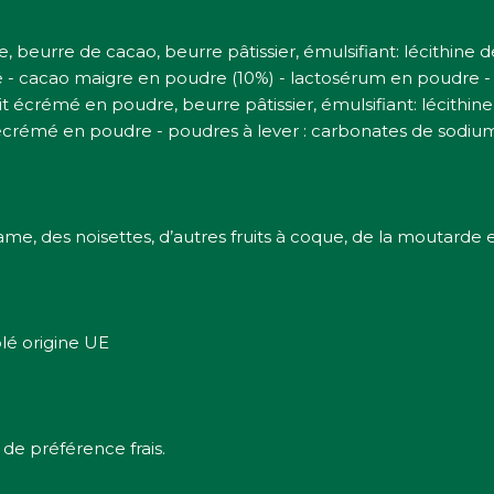
 beurre de cacao, beurre pâtissier, émulsifiant: lécithine de
lé - cacao maigre en poudre (10%) - lactosérum en poudre - c
t écrémé en poudre, beurre pâtissier, émulsifiant: lécithine
ait écrémé en poudre - poudres à lever : carbonates de sodium
ame, des noisettes, d’autres fruits à coque, de la moutarde e
lé origine UE
de préférence frais.