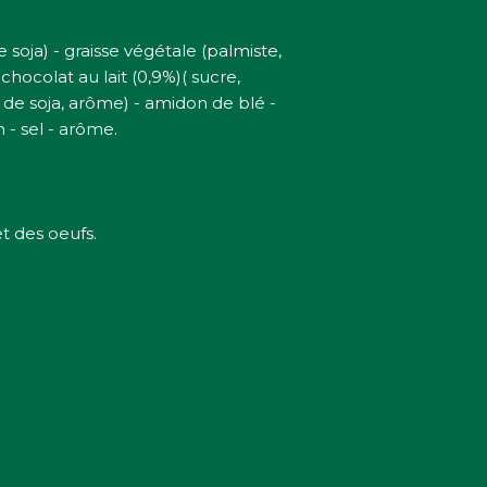
 soja) - graisse végétale (palmiste,
hocolat au lait (0,9%)( sucre,
 de soja, arôme) - amidon de blé -
 - sel - arôme.
t des oeufs.