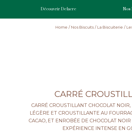
Skip
to
Découvrir Delacre
Nos 
main
content
Home
Nos Biscuits
La Biscuiterie
Les
CARRÉ CROUSTIL
CARRÉ CROUSTILLANT CHOCOLAT NOIR,
LÉGÈRE ET CROUSTILLANTE AU FOURRA
CACAO, ET ENROBÉE DE CHOCOLAT NOIR
EXPÉRIENCE INTENSE EN G